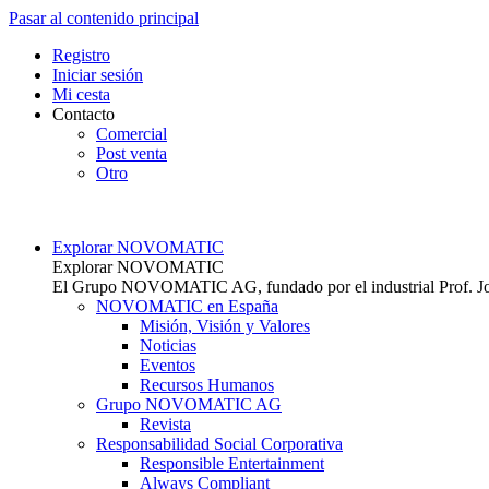
Pasar al contenido principal
Top
Registro
Iniciar sesión
Mi cesta
Contacto
Comercial
Post venta
Otro
Main navigation
Explorar NOVOMATIC
Explorar NOVOMATIC
El Grupo NOVOMATIC AG, fundado por el industrial Prof. Joha
NOVOMATIC en España
Misión, Visión y Valores
Noticias
Eventos
Recursos Humanos
Grupo NOVOMATIC AG
Revista
Responsabilidad Social Corporativa
Responsible Entertainment
Always Compliant