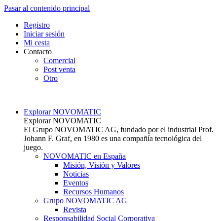
Pasar al contenido principal
Top
Registro
Iniciar sesión
Mi cesta
Contacto
Comercial
Post venta
Otro
Main navigation
Explorar NOVOMATIC
Explorar NOVOMATIC
El Grupo NOVOMATIC AG, fundado por el industrial Prof.
Johann F. Graf, en 1980 es una compañía tecnológica del
juego.
NOVOMATIC en España
Misión, Visión y Valores
Noticias
Eventos
Recursos Humanos
Grupo NOVOMATIC AG
Revista
Responsabilidad Social Corporativa