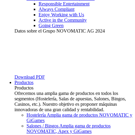
Responsible Entertainment
Always Compliant
Enjoy Working with Us
Active in the Community
Going Green
Datos sobre el Grupo NOVOMATIC AG 2024
Download PDF
Productos
Productos
Ofrecemos una amplia gama de productos en todos los
segmentos (Hostelería, Salas de apuestas, Salones, Bingos,
Casinos, etc.). Nuestro objetivo es proponer máquinas
innovadoras de una gran calidad y rentabilidad.
Hostelería
Amplia gama de productos NOVOMATIC y
GiGames
Salones / Bingos
Amplia gama de productos
NOVOMATIC, Apex y GiGames