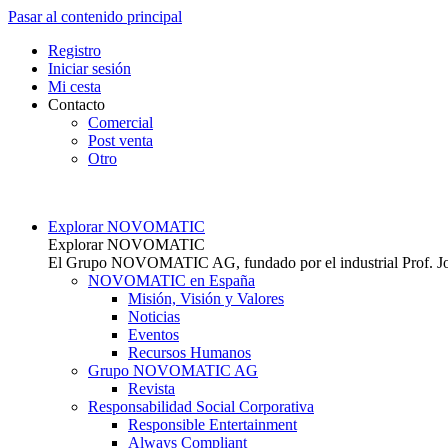
Pasar al contenido principal
Top
Registro
Iniciar sesión
Mi cesta
Contacto
Comercial
Post venta
Otro
Main navigation
Explorar NOVOMATIC
Explorar NOVOMATIC
El Grupo NOVOMATIC AG, fundado por el industrial Prof. Joha
NOVOMATIC en España
Misión, Visión y Valores
Noticias
Eventos
Recursos Humanos
Grupo NOVOMATIC AG
Revista
Responsabilidad Social Corporativa
Responsible Entertainment
Always Compliant