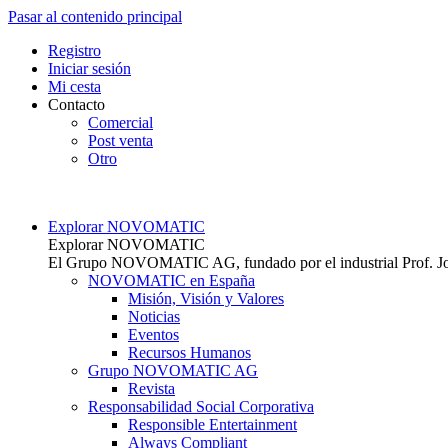
Pasar al contenido principal
Top
Registro
Iniciar sesión
Mi cesta
Contacto
Comercial
Post venta
Otro
Main navigation
Explorar NOVOMATIC
Explorar NOVOMATIC
El Grupo NOVOMATIC AG, fundado por el industrial Prof. Joha
NOVOMATIC en España
Misión, Visión y Valores
Noticias
Eventos
Recursos Humanos
Grupo NOVOMATIC AG
Revista
Responsabilidad Social Corporativa
Responsible Entertainment
Always Compliant