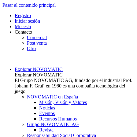
Pasar al contenido principal
Top
Registro
Iniciar sesión
Mi cesta
Contacto
Comercial
Post venta
Otro
Main navigation
Explorar NOVOMATIC
Explorar NOVOMATIC
El Grupo NOVOMATIC AG, fundado por el industrial Prof.
Johann F. Graf, en 1980 es una compañía tecnológica del
juego.
NOVOMATIC en España
Misión, Visión y Valores
Noticias
Eventos
Recursos Humanos
Grupo NOVOMATIC AG
Revista
Responsabilidad Social Corporativa