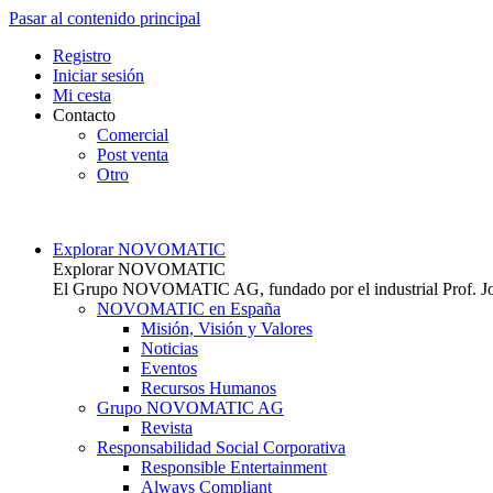
Pasar al contenido principal
Top
Registro
Iniciar sesión
Mi cesta
Contacto
Comercial
Post venta
Otro
Main navigation
Explorar NOVOMATIC
Explorar NOVOMATIC
El Grupo NOVOMATIC AG, fundado por el industrial Prof. Joha
NOVOMATIC en España
Misión, Visión y Valores
Noticias
Eventos
Recursos Humanos
Grupo NOVOMATIC AG
Revista
Responsabilidad Social Corporativa
Responsible Entertainment
Always Compliant