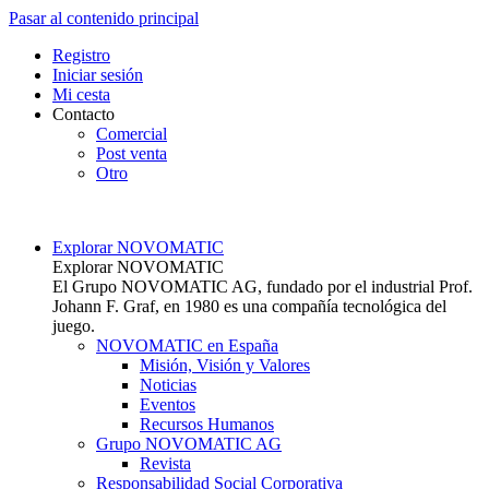
Pasar al contenido principal
Top
Registro
Iniciar sesión
Mi cesta
Contacto
Comercial
Post venta
Otro
Main navigation
Explorar NOVOMATIC
Explorar NOVOMATIC
El Grupo NOVOMATIC AG, fundado por el industrial Prof.
Johann F. Graf, en 1980 es una compañía tecnológica del
juego.
NOVOMATIC en España
Misión, Visión y Valores
Noticias
Eventos
Recursos Humanos
Grupo NOVOMATIC AG
Revista
Responsabilidad Social Corporativa