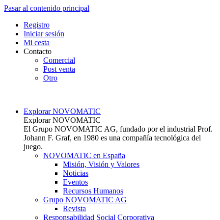
Pasar al contenido principal
Top
Registro
Iniciar sesión
Mi cesta
Contacto
Comercial
Post venta
Otro
Main navigation
Explorar NOVOMATIC
Explorar NOVOMATIC
El Grupo NOVOMATIC AG, fundado por el industrial Prof.
Johann F. Graf, en 1980 es una compañía tecnológica del
juego.
NOVOMATIC en España
Misión, Visión y Valores
Noticias
Eventos
Recursos Humanos
Grupo NOVOMATIC AG
Revista
Responsabilidad Social Corporativa