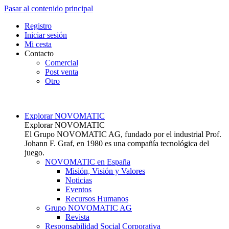
Pasar al contenido principal
Top
Registro
Iniciar sesión
Mi cesta
Contacto
Comercial
Post venta
Otro
Main navigation
Explorar NOVOMATIC
Explorar NOVOMATIC
El Grupo NOVOMATIC AG, fundado por el industrial Prof.
Johann F. Graf, en 1980 es una compañía tecnológica del
juego.
NOVOMATIC en España
Misión, Visión y Valores
Noticias
Eventos
Recursos Humanos
Grupo NOVOMATIC AG
Revista
Responsabilidad Social Corporativa