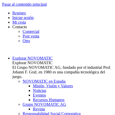
Pasar al contenido principal
Top
Registro
Iniciar sesión
Mi cesta
Contacto
Comercial
Post venta
Otro
Main navigation
Explorar NOVOMATIC
Explorar NOVOMATIC
El Grupo NOVOMATIC AG, fundado por el industrial Prof.
Johann F. Graf, en 1980 es una compañía tecnológica del
juego.
NOVOMATIC en España
Misión, Visión y Valores
Noticias
Eventos
Recursos Humanos
Grupo NOVOMATIC AG
Revista
Responsabilidad Social Corporativa